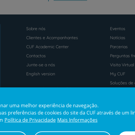
Sobre nós
Eventos
Menu
footer
Clientes e Acompanhantes
Notícias
CUF Academic Center
Parcerias
Contactos
Perguntas f
Junte-se a nós
Visita Virtual
English version
My CUF
Soluções de 
Intermediação de Crédito
saúde
cionar uma melhor experiência de navegação.
Prémios
Certificaçõe
s preferências de cookies do site da CUF através de um link
award4
certification2
cert
em
Política de Privacidade
Mais Informações