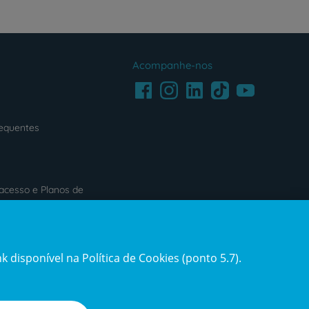
Acompanhe-nos
Facebook
LinkedIn
Youtube
Instagram
TikTok
requentes
acesso e Planos de
s
Reclamações e Elogios
 disponível na Política de Cookies (ponto 5.7).
ification3
Reclamações
e
elogios