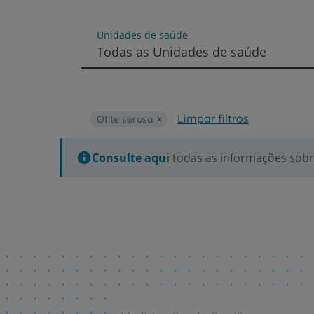
um
leitor
de
Unidades de saúde
tela;
Todas as Unidades de saúde
Pressione
Control-
F10
para
abrir
Limpar filtros
Otite serosa
um
menu
de
Consulte aqui
todas as informações sobre
acessibilidade.