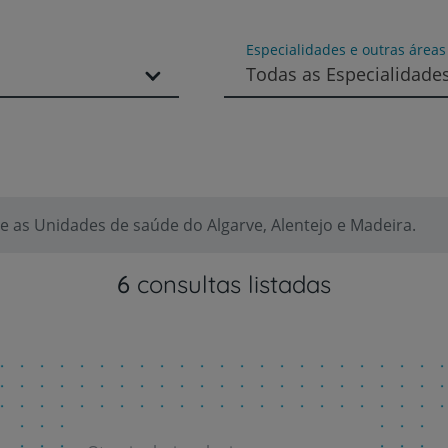
Especialidades e outras área
Todas as Especialidade
Prevenção e bem-esta
 as Unidades de saúde do Algarve, Alentejo e Madeira.
Grandes Áreas da Saú
6
consultas listadas
Serviços CUF