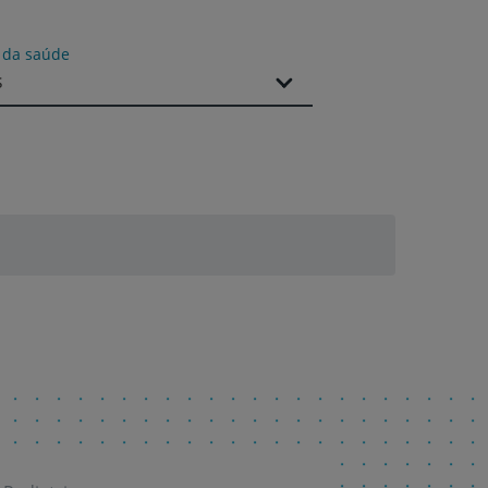
s da saúde
s
r
de