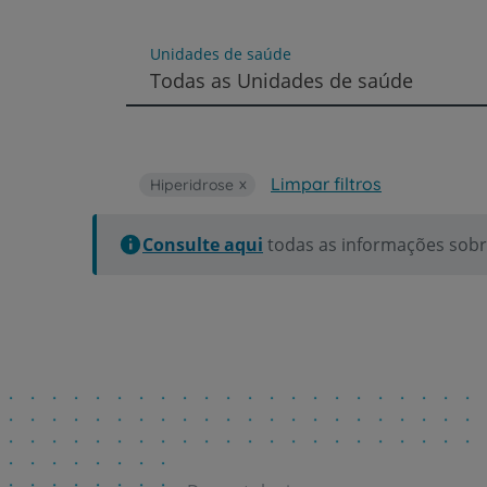
um
leitor
de
Unidades de saúde
tela;
Todas as Unidades de saúde
Pressione
Control-
F10
para
abrir
Limpar filtros
Hiperidrose
um
menu
de
Consulte aqui
todas as informações sobre
acessibilidade.