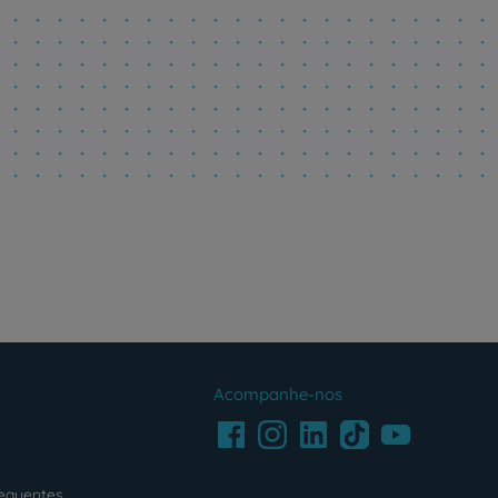
Acompanhe-nos
Facebook
LinkedIn
Youtube
Instagram
TikTok
requentes