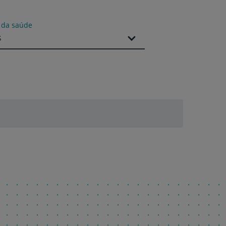
s da saúde
r
s
de