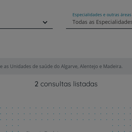
Especialidades e outras área
Prevenção e bem-esta
Todas as Especialidade
Grandes Áreas da Saú
 as Unidades de saúde do Algarve, Alentejo e Madeira.
Serviços CUF
2
consultas listadas
Plano +CUF
My CUF