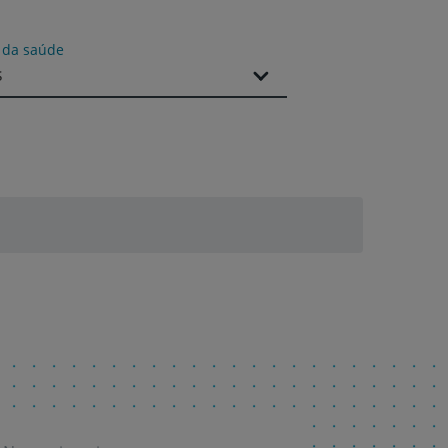
s da saúde
s
r
de