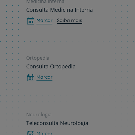
Medicina Interna
Consulta Medicina Interna
Serviços CUF
Marcar
Saiba mais
Plano +CUF
Ortopedia
Consulta Ortopedia
My CUF
Marcar
Clientes e acompanhantes
CUF Academic Center
Neurologia
Para profissionais
Teleconsulta Neurologia
Sobre nós
Marcar