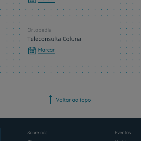
Contacte-nos
Ortopedia
Teleconsulta Coluna
PT
EN
Marcar
Voltar ao topo
Sobre nós
Eventos
Menu