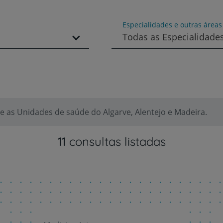
Especialidades e outras área
Todas as Especialidade
 as Unidades de saúde do Algarve, Alentejo e Madeira.
11
consultas listadas
Prevenção e bem-esta
Grandes Áreas da Saú