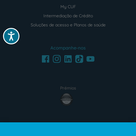
My CUF
Intermediação de Crédito
Soluções de acesso e Planos de saúde
Acessibilidade
Acompanhe-nos
Facebook
LinkedIn
Youtube
Instagram
TikTok
Prémios
award4
Certificações