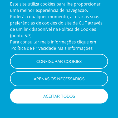
Este site utiliza cookies para lhe proporcionar
certification2
certification3
uma melhor experiência de navegação.
Poderá a qualquer momento, alterar as suas
preferências de cookies do site da CUF através
de um link disponível na Política de Cookies
(ponto 5.7).
Reclamações e Elogios
Para consultar mais informações clique em
Reclamações
Política de Privacidade
Mais Informações
e
elogios
CONFIGURAR COOKIES
Política de Privacidade e Cookies
Terms
Configurar Cookies
Termos e Condições
APENAS OS NECESSÁRIOS
and
Declaração de Acessibilidade
Privacy
Canal de Denúncias
Informações legais
Policy
© CUF 2026 Todos os direitos reservados
ACEITAR TODOS
Marcações
Médicos