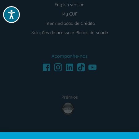
English version
Acessibilidade
My CUF
Intermediação de Crédito
Soluções de acesso e Planos de saúde
Acompanhe-nos
Facebook
LinkedIn
Youtube
Instagram
TikTok
Prémios
award4