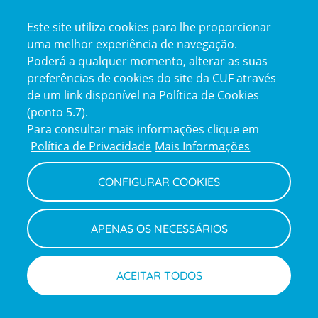
Certificações
Este site utiliza cookies para lhe proporcionar
certification2
certification3
uma melhor experiência de navegação.
Poderá a qualquer momento, alterar as suas
preferências de cookies do site da CUF através
de um link disponível na Política de Cookies
(ponto 5.7).
Reclamações e Elogios
Para consultar mais informações clique em
Reclamações
Política de Privacidade
Mais Informações
e
elogios
CONFIGURAR COOKIES
Política de Privacidade e Cookies
Terms
Configurar Cookies
Termos e Condições
APENAS OS NECESSÁRIOS
and
Declaração de Acessibilidade
Privacy
Canal de Denúncias
Informações legais
Policy
© CUF 2026 Todos os direitos reservados
ACEITAR TODOS
Marcações
Médicos