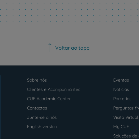
PT
EN
Voltar ao topo
Sobre nós
Eventos
Menu
footer
Clientes e Acompanhantes
Notícias
CUF Academic Center
Parcerias
Contactos
Perguntas f
Junte-se a nós
Visita Virtual
English version
My CUF
Soluções de 