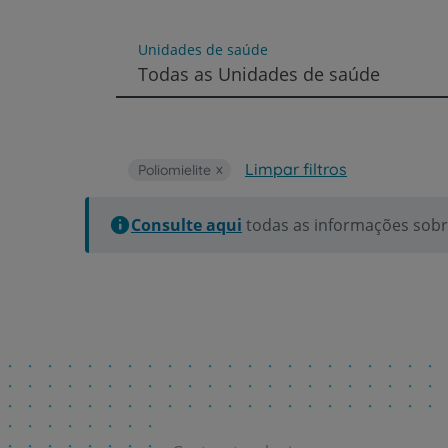
um
leitor
de
Unidades de saúde
tela;
Todas as Unidades de saúde
Pressione
Control-
F10
para
abrir
Limpar filtros
Poliomielite
um
menu
de
Consulte aqui
todas as informações sobre
acessibilidade.