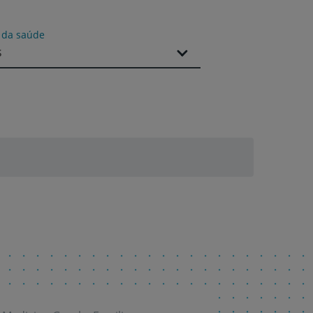
s da saúde
s
r
de