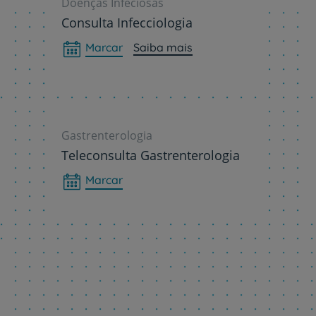
Doenças Infeciosas
Consulta Infecciologia
Marcar
Saiba mais
Plano +CUF
My CUF
Gastrenterologia
Clientes e acompanhantes
Teleconsulta Gastrenterologia
CUF Academic Center
Marcar
Para profissionais
Sobre nós
Contacte-nos