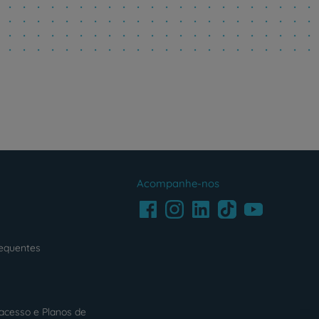
Acompanhe-nos
Facebook
LinkedIn
Youtube
Instagram
TikTok
requentes
acesso e Planos de