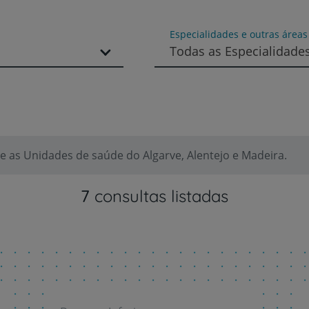
Especialidades e outras área
Todas as Especialidade
 as Unidades de saúde do Algarve, Alentejo e Madeira.
Prevenção e bem-esta
7
consultas listadas
Grandes Áreas da Saú
Serviços CUF