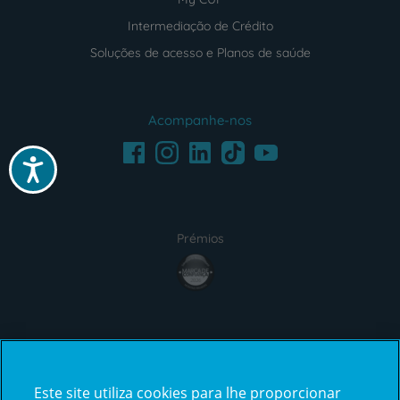
Intermediação de Crédito
Soluções de acesso e Planos de saúde
Acompanhe-nos
Facebook
LinkedIn
Youtube
Instagram
TikTok
Acessibilidade
Prémios
award4
Certificações
Este site utiliza cookies para lhe proporcionar
certification2
certification3