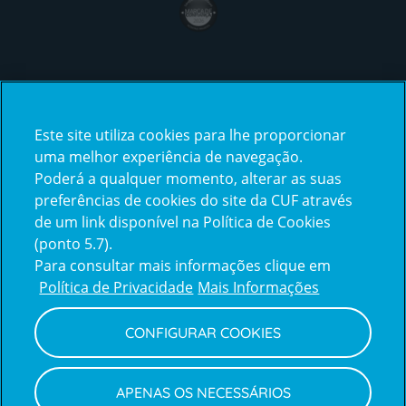
award4
Certificações
Este site utiliza cookies para lhe proporcionar
certification2
certification3
uma melhor experiência de navegação.
Poderá a qualquer momento, alterar as suas
preferências de cookies do site da CUF através
de um link disponível na Política de Cookies
(ponto 5.7).
Reclamações e Elogios
Para consultar mais informações clique em
Reclamações
Política de Privacidade
Mais Informações
e
elogios
CONFIGURAR COOKIES
Política de Privacidade e Cookies
Terms
Configurar Cookies
Termos e Condições
APENAS OS NECESSÁRIOS
and
Declaração de Acessibilidade