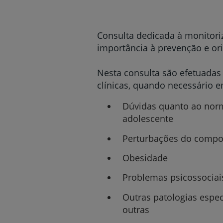
um
leitor
de
tela;
Consulta dedicada à monitori
Pressione
importância à prevenção e or
Control-
F10
para
Nesta consulta são efetuadas 
abrir
clínicas, quando necessário e
um
menu
Dúvidas quanto ao norm
de
adolescente
acessibilidade.
Perturbações do comport
Obesidade
Problemas psicossociai
Outras patologias especí
outras