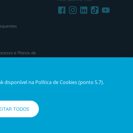
Facebook
LinkedIn
Youtube
Instagram
TikTok
requentes
acesso e Planos de
s
Reclamações e Elogios
 disponível na Política de Cookies (ponto 5.7).
ification3
Reclamações
e
elogios
EITAR TODOS
l de Denúncias
Informações legais