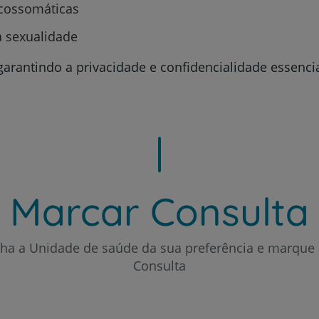
icossomáticas
 sexualidade
Serviços CUF
arantindo a privacidade e confidencialidade essencia
Plano +CUF
My CUF
Marcar Consulta
Clientes e acompanhantes
CUF Academic Center
lha a Unidade de saúde da sua preferência e marque 
Consulta
Para profissionais