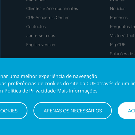
Menu
footer
Clientes e Acompanhantes
Notícias
CUF Academic Center
Parcerias
Contactos
Perguntas f
Junte-se a nós
Visita Virtual
English version
My CUF
Soluções de 
Intermediação de Crédito
saúde
cionar uma melhor experiência de navegação.
Prémios
Certificaçõe
s preferências de cookies do site da CUF através de um link
award4
certification2
cert
em
Política de Privacidade
Mais Informações
COOKIES
APENAS OS NECESSÁRIOS
AC
Termos e Condições
Declaração de Acessibilidade
Cana