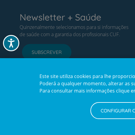
Newsletter + Saúde
Quinzenalmente selecionamos para si informações
de saúde com a garantia dos profissionais CUF.
Acessibilidade
SUBSCREVER
Este site utiliza cookies para lhe propor
Poderá a qualquer momento, alterar as sua
Para consultar mais informações clique 
CONFIGURAR 
Política de Privacidade e Cookies
Configurar Cookies
Terms
© CUF 2026 Todos os direitos reservados
and
Privacy