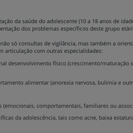
zação da saúde do adolescente (10 a 18 anos de idade
ientação dos problemas específicos deste grupo etári
não só consultas de vigilância, mas também a orient
m articulação com outras especialidades:
al desenvolvimento físico (crescimento/maturação s
amento alimentar (anorexia nervosa, bulimia e outr
Prevenção e bem-esta
s (emocionais, comportamentais, familiares ou assoc
ficas da adolescência, tais como acne, baixa estatura
Grandes Áreas da Saú