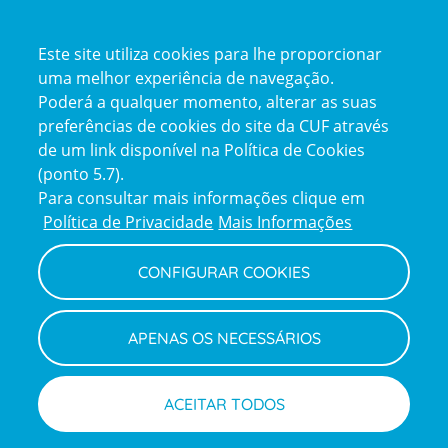
Certificações
Este site utiliza cookies para lhe proporcionar
certification2
certification3
uma melhor experiência de navegação.
Poderá a qualquer momento, alterar as suas
preferências de cookies do site da CUF através
de um link disponível na Política de Cookies
(ponto 5.7).
Reclamações e Elogios
Para consultar mais informações clique em
Reclamações
Política de Privacidade
Mais Informações
e
elogios
CONFIGURAR COOKIES
Política de Privacidade e Cookies
Terms
Configurar Cookies
Termos e Condições
APENAS OS NECESSÁRIOS
and
Declaração de Acessibilidade
Privacy
Canal de Denúncias
Informações legais
Policy
© CUF 2026 Todos os direitos reservados
ACEITAR TODOS