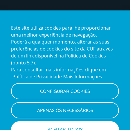
Certificações
Este site utiliza cookies para lhe proporcionar
certification2
certification3
uma melhor experiência de navegação.
Poderá a qualquer momento, alterar as suas
preferências de cookies do site da CUF através
de um link disponível na Política de Cookies
(ponto 5.7).
Reclamações e Elogios
Para consultar mais informações clique em
Reclamações
Política de Privacidade
Mais Informações
e
elogios
CONFIGURAR COOKIES
Política de Privacidade e Cookies
Terms
Configurar Cookies
Termos e Condições
APENAS OS NECESSÁRIOS
and
Declaração de Acessibilidade
Privacy
Canal de Denúncias
Informações legais
Policy
© CUF 2026 Todos os direitos reservados
ACEITAR TODOS