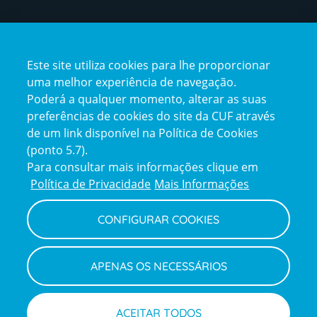
Certificações
Este site utiliza cookies para lhe proporcionar
certification2
certification3
uma melhor experiência de navegação.
Poderá a qualquer momento, alterar as suas
preferências de cookies do site da CUF através
de um link disponível na Política de Cookies
(ponto 5.7).
Reclamações e Elogios
Para consultar mais informações clique em
Reclamações
Política de Privacidade
Mais Informações
e
elogios
CONFIGURAR COOKIES
Política de Privacidade e Cookies
Terms
Configurar Cookies
Termos e Condições
APENAS OS NECESSÁRIOS
and
Declaração de Acessibilidade
Privacy
Canal de Denúncias
Informações legais
Policy
© CUF 2026 Todos os direitos reservados
ACEITAR TODOS