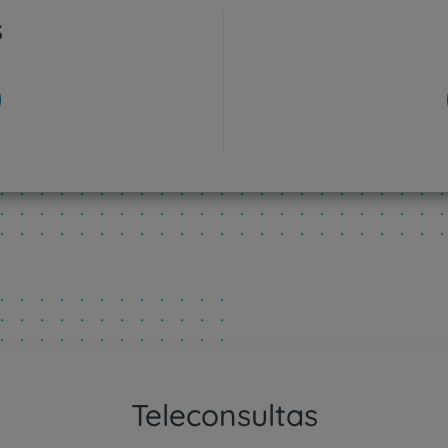
s
Plano +CUF
My CUF
Clientes e acompanhantes
CUF Academic Center
Para profissionais
Sobre nós
Contacte-nos
Teleconsultas