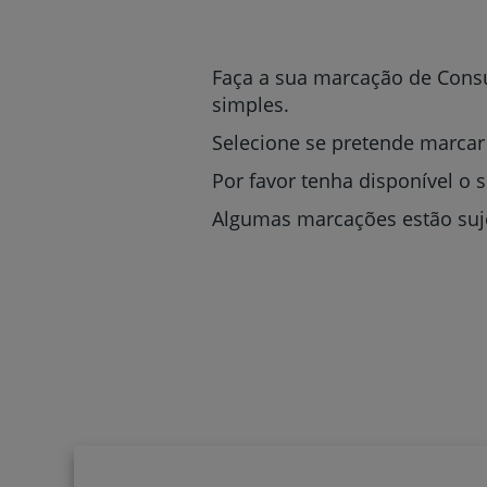
um
leitor
de
tela;
Faça a sua marcação de Consu
Pressione
simples.
Control-
F10
Selecione se pretende marcar
para
abrir
Por favor tenha disponível o 
um
Algumas marcações estão suje
menu
de
acessibilidade.