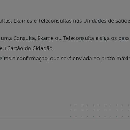
ltas, Exames e Teleconsultas nas Unidades de saúde
 uma Consulta, Exame ou Teleconsulta e siga os pass
seu Cartão do Cidadão.
itas a confirmação, que será enviada no prazo máxim
Prevenção e bem-esta
Grandes Áreas da Saú
Serviços CUF