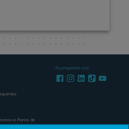
Acompanhe-nos
Facebook
LinkedIn
Youtube
Instagram
TikTok
requentes
acesso e Planos de