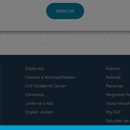
MARCAR
PT
EN
Sobre nós
Eventos
Menu
footer
Clientes e Acompanhantes
Notícias
CUF Academic Center
Parcerias
Contactos
Perguntas f
Junte-se a nós
Visita Virtual
English version
My CUF
Soluções de 
Intermediação de Crédito
saúde