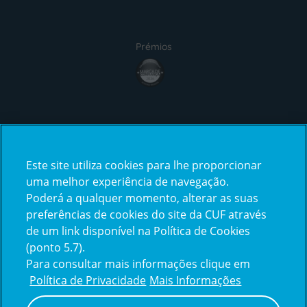
Prémios
award4
Certificações
Este site utiliza cookies para lhe proporcionar
certification2
certification3
uma melhor experiência de navegação.
Poderá a qualquer momento, alterar as suas
preferências de cookies do site da CUF através
de um link disponível na Política de Cookies
(ponto 5.7).
Reclamações e Elogios
Para consultar mais informações clique em
Reclamações
Política de Privacidade
Mais Informações
e
elogios