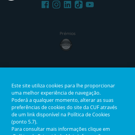
Facebook
LinkedIn
Youtube
Instagram
TikTok
Prémios
award4
Certificações
Este site utiliza cookies para lhe proporcionar
certification2
certification3
uma melhor experiência de navegação.
Poderá a qualquer momento, alterar as suas
preferências de cookies do site da CUF através
de um link disponível na Política de Cookies
(ponto 5.7).
Reclamações e Elogios
Para consultar mais informações clique em
Reclamações