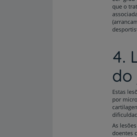
que o tra
associada
(arrancam
desportis
4. 
do 
Estas les
por micro
cartilage
dificulda
As lesões
doentes 