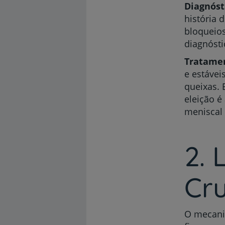
Diagnóst
história 
bloqueios
diagnósti
Tratame
e estávei
queixas. 
eleição é
meniscal 
2.
Cru
O mecanis