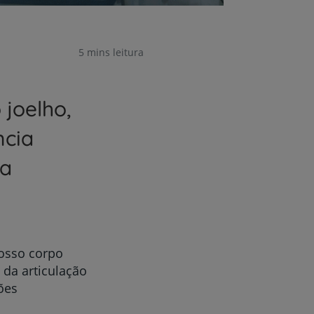
5 mins leitura
 joelho,
ncia
ua
nosso corpo
 da articulação
ões