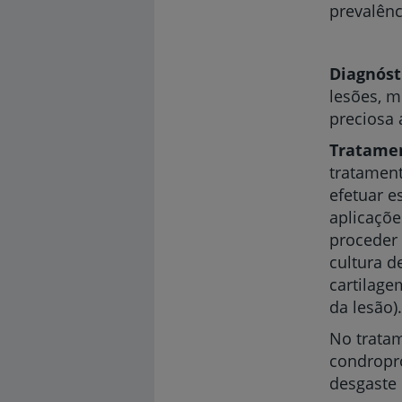
prevalênc
Diagnóst
lesões, m
preciosa 
Tratame
tratament
efetuar e
aplicaçõe
proceder 
cultura d
cartilage
da lesão).
No tratam
condropro
desgaste 