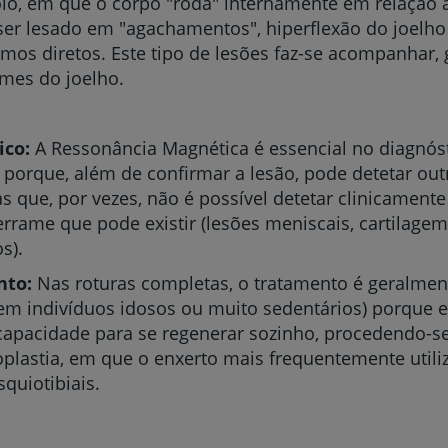
olo, em que o corpo "roda" internamente em relação 
er lesado em "agachamentos", hiperflexão do joelho
mos diretos. Este tipo de lesões faz-se acompanhar,
mes do joelho.
Prevenção e bem-esta
ico:
A Ressonância Magnética é essencial no diagnóst
 porque, além de confirmar a lesão, pode detetar out
s que, por vezes, não é possível detetar clinicament
Grandes Áreas da Saú
rrame que pode existir (lesões meniscais, cartilage
s).
nto:
Nas roturas completas, o tratamento é geralment
Serviços CUF
em indivíduos idosos ou muito sedentários) porque 
capacidade para se regenerar sozinho, procedendo-s
plastia, em que o enxerto mais frequentemente utili
squiotibiais.
Plano +CUF