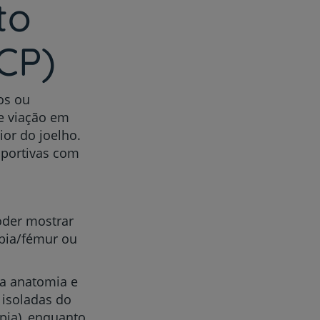
to
CP)
os ou
de viação em
ior do joelho.
sportivas com
oder mostrar
íbia/fémur ou
a anatomia e
 isoladas do
apia), enquanto