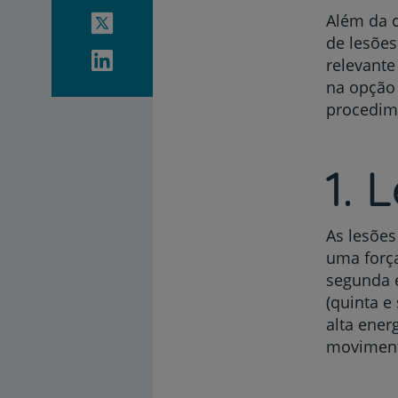
Além da c
de lesõe
relevante
na opção 
procedime
1. 
As lesões
uma força
segunda e
(quinta 
alta ene
movimento