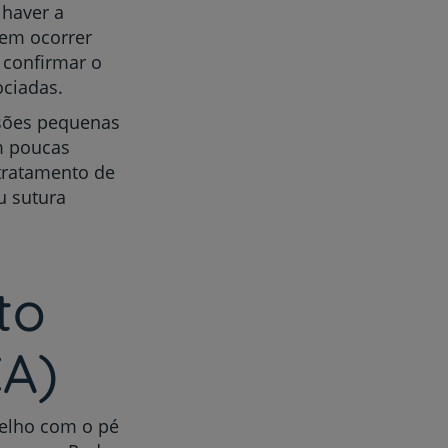
 haver a
dem ocorrer
 confirmar o
ociadas.
esões pequenas
om poucas
 tratamento de
u sutura
to
CA)
oelho com o pé