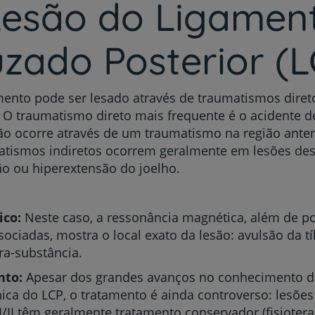
 Lesão do Ligamen
My CUF
zado Posterior (L
Clientes e acompanhantes
CUF Academic Center
mento pode ser lesado através de traumatismos diret
. O traumatismo direto mais frequente é o acidente 
ão ocorre através de um traumatismo na região anter
Para profissionais
atismos indiretos ocorrem geralmente em lesões de
ão ou hiperextensão do joelho.
Sobre nós
Contacte-nos
ico:
Neste caso, a ressonância magnética, além de p
sociadas, mostra o local exato da lesão: avulsão da t
tra-substância.
nto:
Apesar dos grandes avanços no conhecimento d
ca do LCP, o tratamento é ainda controverso: lesões
I/II têm geralmente tratamento conservador (fisioter