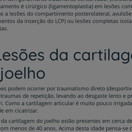
tamento é cirúrgico (ligamentoplastia) em lesões compl
s a lesões do compartimento posterolateral, avulsõe
entos da inserção do LCP) ou lesões completas isol
tas.
Lesões da cartila
joelho
ões podem ocorrer por traumatismo direto (desportiv
traumas de repetição, levando ao desgaste lento e p
m. Como a cartilagem articular é muito pouco irrigad
de em cicatrizar.
 da cartilagem do joelho estão presentes em cerca d
com menos de 40 anos. Acima desta idade pensa-se 