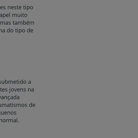
es neste tipo
apel muito
o, mas também
ha do tipo de
 submetido a
tes jovens na
avançada
aumatismos de
quenos
 normal.