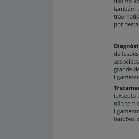
fixo no s
também s
traumatis
por derra
Diagnóst
de lesões
associada
grande de
ligamento
Tratame
(excepto 
não tem 
ligamento
tendões i