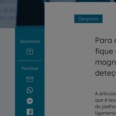
um
leitor
de
tela;
Desporto
Pressione
Control-
F10
para
Para 
Download
abrir
um
fique
menu
de
magné
acessibilidade.
Partilhar
deteç
A articul
que é les
do joelho
ligamenta