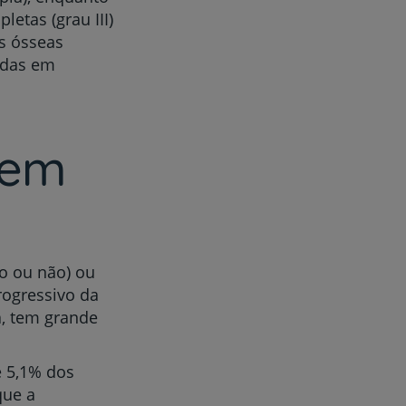
etas (grau III)
s ósseas
adas em
gem
o ou não) ou
rogressivo da
a, tem grande
e 5,1% dos
que a