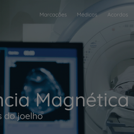
Marcações
Médicos
Acordos
cia Magnética
s do joelho