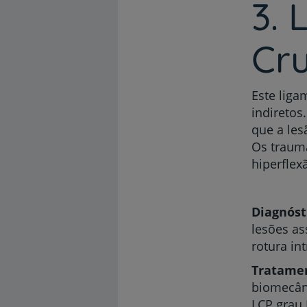
3.
Cru
Este liga
indiretos
que a les
Os traum
hiperflex
Diagnóst
lesões as
rotura in
Tratame
biomecâni
LCP grau 