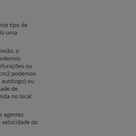
ste tipo de
ndo uma
esão, o
 podemos
erfurações ou
,5 cm2 podemos
 autólogo) ou
dade de
rida no local
os agentes
 velocidade do