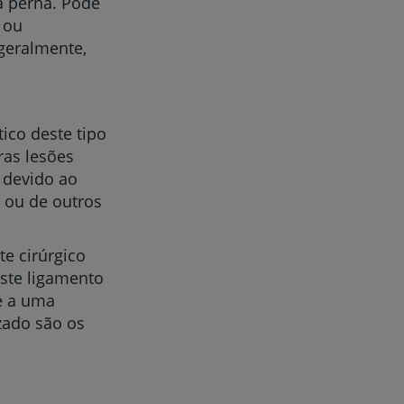
à perna. Pode
 ou
 geralmente,
r
ico deste tipo
ras lesões
e devido ao
de
m ou de outros
e cirúrgico
este ligamento
e a uma
zado são os