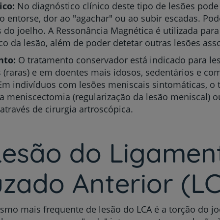
ico:
No diagnóstico clínico deste tipo de lesões pode
do entorse, dor ao "agachar" ou ao subir escadas. Po
 do joelho. A Ressonância Magnética é utilizada para
co da lesão, além de poder detetar outras lesões ass
nto:
O tratamento conservador está indicado para l
s (raras) e em doentes mais idosos, sedentários e c
Em indivíduos com lesões meniscais sintomáticas, o
 a meniscectomia (regularização da lesão meniscal) o
através de cirurgia artroscópica.
 Lesão do Ligamen
zado Anterior (L
mo mais frequente de lesão do LCA é a torção do j