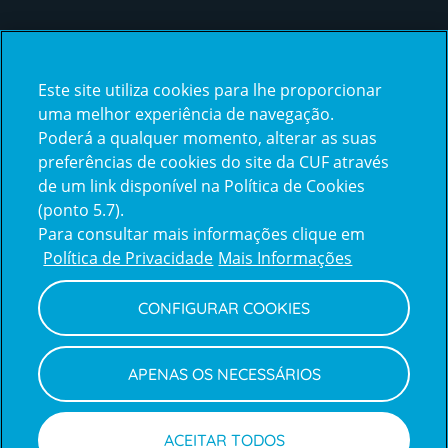
Certificações
Este site utiliza cookies para lhe proporcionar
certification2
certification3
uma melhor experiência de navegação.
Poderá a qualquer momento, alterar as suas
preferências de cookies do site da CUF através
de um link disponível na Política de Cookies
(ponto 5.7).
Reclamações e Elogios
Para consultar mais informações clique em
Reclamações
Política de Privacidade
Mais Informações
e
elogios
CONFIGURAR COOKIES
Política de Privacidade e Cookies
Terms
Configurar Cookies
Termos e Condições
APENAS OS NECESSÁRIOS
and
Declaração de Acessibilidade
Privacy
Canal de Denúncias
Informações legais
Policy
© CUF 2026 Todos os direitos reservados
ACEITAR TODOS