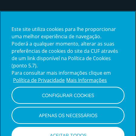
Certificações
Este site utiliza cookies para lhe proporcionar
certification2
certification3
uma melhor experiência de navegação.
Poderá a qualquer momento, alterar as suas
preferências de cookies do site da CUF através
de um link disponível na Política de Cookies
(ponto 5.7).
Reclamações e Elogios
Para consultar mais informações clique em
Reclamações
Política de Privacidade
Mais Informações
e
elogios
CONFIGURAR COOKIES
Política de Privacidade e Cookies
Terms
Configurar Cookies
Termos e Condições
APENAS OS NECESSÁRIOS
and
Declaração de Acessibilidade
Privacy
Canal de Denúncias
Informações legais
Policy
© CUF 2026 Todos os direitos reservados
ACEITAR TODOS