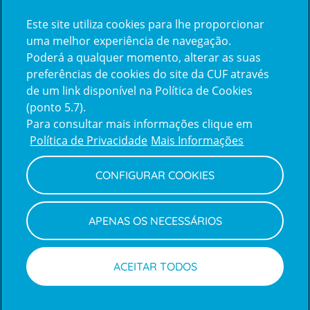
Certificações
Este site utiliza cookies para lhe proporcionar
certification2
certification3
uma melhor experiência de navegação.
Poderá a qualquer momento, alterar as suas
preferências de cookies do site da CUF através
de um link disponível na Política de Cookies
(ponto 5.7).
Reclamações e Elogios
Para consultar mais informações clique em
Reclamações
Política de Privacidade
Mais Informações
e
elogios
CONFIGURAR COOKIES
Política de Privacidade e Cookies
Terms
Configurar Cookies
Termos e Condições
APENAS OS NECESSÁRIOS
and
Declaração de Acessibilidade
Privacy
Canal de Denúncias
Informações legais
Policy
© CUF 2026 Todos os direitos reservados
ACEITAR TODOS
Marcações
Médicos