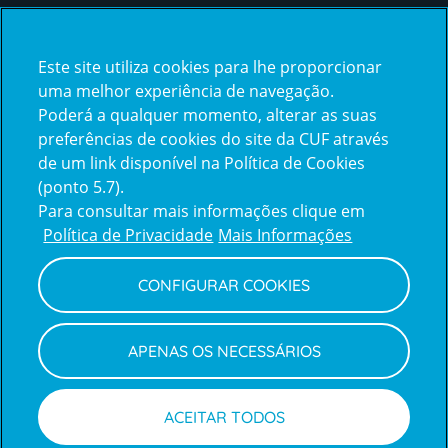
Certificações
Este site utiliza cookies para lhe proporcionar
uma melhor experiência de navegação.
Poderá a qualquer momento, alterar as suas
preferências de cookies do site da CUF através
de um link disponível na Política de Cookies
(ponto 5.7).
Reclamações e Elogios
Para consultar mais informações clique em
Reclamações
Política de Privacidade
Mais Informações
e
elogios
CONFIGURAR COOKIES
Política de Privacidade e Cookies
Terms
Configurar Cookies
Termos e Condições
APENAS OS NECESSÁRIOS
and
Declaração de Acessibilidade
Privacy
Canal de Denúncias
Informações legais
Policy
© CUF 2026 Todos os direitos reservados
ACEITAR TODOS