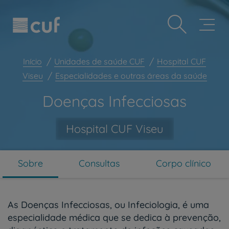
Observação:
Passar
Prevenção e bem-estar
este
para
site
o
Grandes Áreas da Saúde
inclui
conteúdo
um
principal
Serviços CUF
sistema
Início
Unidades de saúde CUF
Hospital CUF
de
Plano +CUF
Viseu
Especialidades e outras áreas da saúde
acessibilidade.
My CUF
Doenças Infecciosas
Clientes e acompanhantes
CUF Academic Center
Hospital CUF Viseu
Para profissionais
Sobre nós
Sobre
Consultas
Corpo clínico
Contacte-nos
PT
EN
As Doenças Infecciosas, ou Infeciologia, é uma
especialidade médica que se dedica à prevenção,