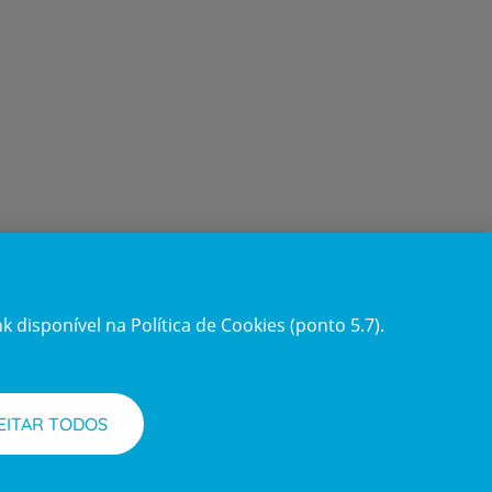
 disponível na Política de Cookies (ponto 5.7).
Acompanhe-nos
Facebook
LinkedIn
Youtube
Instagram
TikTok
EITAR TODOS
requentes