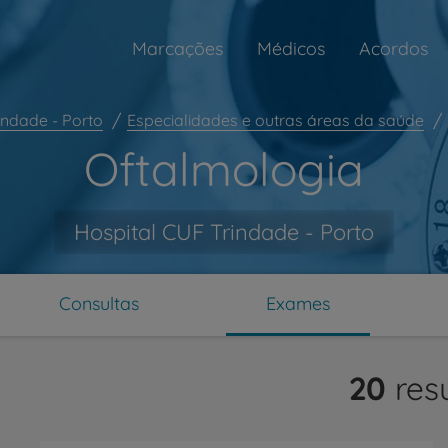
Marcações
Médicos
Acordos
indade - Porto
Especialidades e outras áreas da saúde
Oftalmologia
Hospital CUF Trindade - Porto
Consultas
Exames
ar
20
res