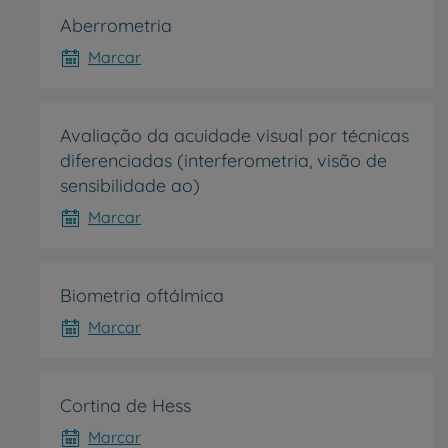
Aberrometria
Marcar
Prevenção e bem-esta
Avaliação da acuidade visual por técnicas
diferenciadas (interferometria, visão de
sensibilidade ao)
Grandes Áreas da Saú
Marcar
Serviços CUF
Biometria oftálmica
Marcar
Cortina de Hess
Plano +CUF
Marcar