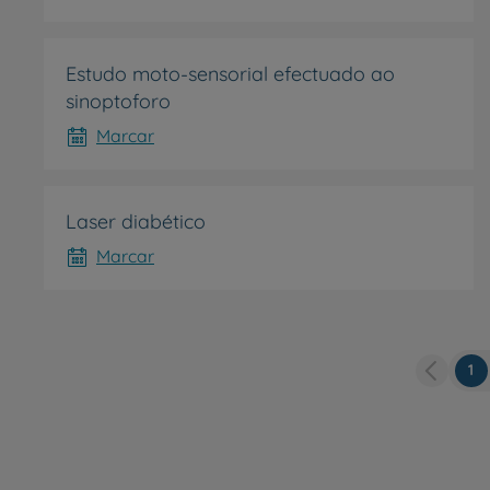
My CUF
Estudo moto-sensorial efectuado ao
Clientes e acompanhantes
sinoptoforo
Marcar
CUF Academic Center
Para profissionais
Laser diabético
Marcar
Sobre nós
Contacte-nos
Pá
1
at
PT
EN