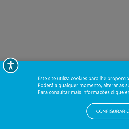
Acessibilidade
Este site utiliza cookies para lhe propor
Poderá a qualquer momento, alterar as sua
Para consultar mais informações clique 
Newsletter + Saúde
CONFIGURAR 
Quinzenalmente selecionamos para si informações
de saúde com a garantia dos profissionais CUF.