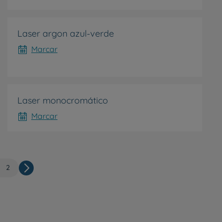
Laser argon azul-verde
Marcar
Laser monocromático
Marcar
gina
Página
2
Paginação
ual