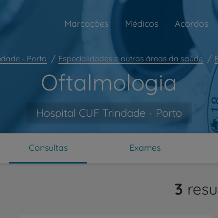
Marcações
Médicos
Acordos
ndade - Porto
Especialidades e outras áreas da saúde
Oftalmologia
Hospital CUF Trindade - Porto
Consultas
Exames
ar
3
resu
Prevenção e bem-esta