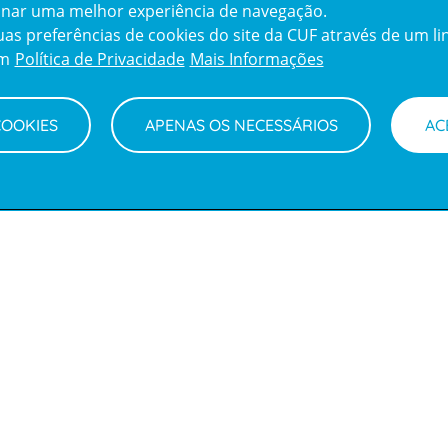
cionar uma melhor experiência de navegação.
s preferências de cookies do site da CUF através de um link
em
Política de Privacidade
Mais Informações
COOKIES
APENAS OS NECESSÁRIOS
AC
Sobre nós
Eventos
Menu
footer
Clientes e Acompanhantes
Notícias
CUF Academic Center
Parcerias
Contactos
Perguntas f
Junte-se a nós
Visita Virtual
English version
My CUF
Soluções de 
Intermediação de Crédito
saúde
Prémios
Certificaçõe