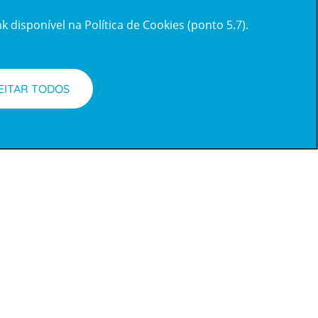
 disponível na Política de Cookies (ponto 5.7).
EITAR TODOS
Acompanhe-nos
Facebook
LinkedIn
Youtube
Instagram
TikTok
requentes
acesso e Planos de
s
Reclamações e Elogios
Reclamações
e