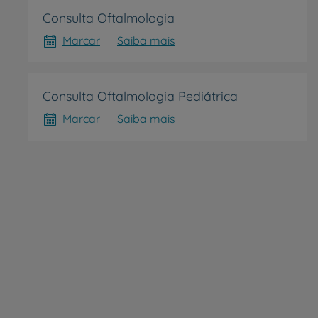
Consulta Oftalmologia
Marcar
Saiba mais
Grandes Áreas da Saú
Consulta Oftalmologia Pediátrica
Serviços CUF
Marcar
Saiba mais
Plano +CUF
My CUF
Clientes e acompanhantes