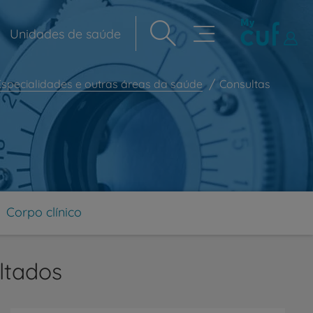
Unidades de saúde
Navegação
principal
Especialidades e outras áreas da saúde
Consultas
Corpo clínico
ltados
r