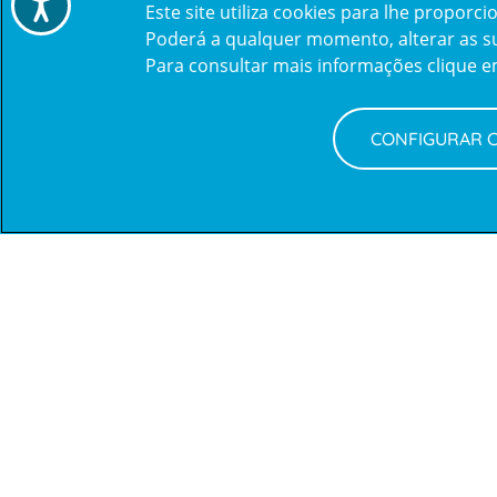
Este site utiliza cookies para lhe propor
Poderá a qualquer momento, alterar as sua
Para consultar mais informações clique 
CONFIGURAR 
Newsletter + Saúde
Quinzenalmente selecionamos para si informações
de saúde com a garantia dos profissionais CUF.
SUBSCREVER