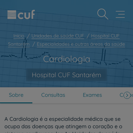
Observação:
Passar
Prevenção e bem-estar
este
para
site
o
Grandes Áreas da Saúde
inclui
conteúdo
um
principal
Serviços CUF
sistema
Início
Unidades de saúde CUF
Hospital CUF
de
Plano +CUF
Santarém
Especialidades e outras áreas da saúde
acessibilidade.
My CUF
Cardiologia
Clientes e acompanhantes
CUF Academic Center
Hospital CUF Santarém
Para profissionais
Sobre nós
Sobre
Consultas
Exames
Corpo
Contacte-nos
PT
EN
A Cardiologia é a especialidade médica que se
ocupa das doenças que atingem o coração e o