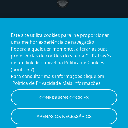
Certificações
Este site utiliza cookies para lhe proporcionar
uma melhor experiência de navegação.
Poderá a qualquer momento, alterar as suas
preferências de cookies do site da CUF através
de um link disponível na Política de Cookies
(ponto 5.7).
Reclamações e Elogios
Para consultar mais informações clique em
Reclamações
Política de Privacidade
Mais Informações
e
elogios
CONFIGURAR COOKIES
Política de Privacidade e Cookies
Terms
Configurar Cookies
Termos e Condições
APENAS OS NECESSÁRIOS
and
Declaração de Acessibilidade
Privacy
Canal de Denúncias
Informações legais
Policy