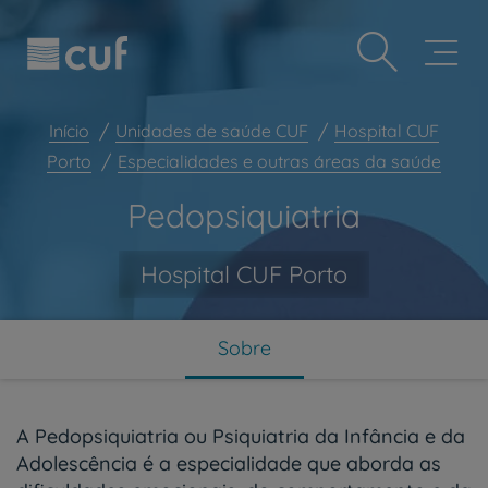
Observação:
Passar
Prevenção e bem-estar
este
para
site
o
Grandes Áreas da Saúde
inclui
conteúdo
um
principal
Serviços CUF
sistema
Início
Unidades de saúde CUF
Hospital CUF
de
Plano +CUF
Porto
Especialidades e outras áreas da saúde
acessibilidade.
My CUF
Pedopsiquiatria
Clientes e acompanhantes
CUF Academic Center
Hospital CUF Porto
Para profissionais
Sobre nós
Sobre
Contacte-nos
PT
EN
A Pedopsiquiatria ou Psiquiatria da Infância e da
Adolescência é a especialidade que aborda as