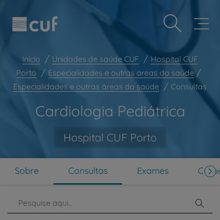
Observação:
Passar
Prevenção e bem-estar
este
para
site
o
Grandes Áreas da Saúde
inclui
conteúdo
um
principal
Serviços CUF
sistema
Início
Unidades de saúde CUF
Hospital CUF
de
Plano +CUF
Porto
Especialidades e outras áreas da saúde
acessibilidade.
Especialidades e outras áreas da saúde
Consultas
My CUF
Clientes e acompanhantes
Cardiologia Pediátrica
CUF Academic Center
Hospital CUF Porto
Para profissionais
Sobre nós
Contacte-nos
Sobre
Consultas
Exames
Corpo
PT
EN
Pesq