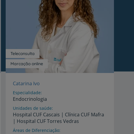
r
Teleconsulta
de
Marcação online
Catarina Ivo
Especialidade
Endocrinologia
Unidades de saúde
Hospital
CUF
Cascais
|
Clínica
CUF
Mafra
|
Hospital
CUF
Torres
Vedras
Áreas de Diferenciação