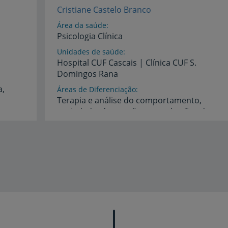
Cristiane Castelo Branco
Área da saúde
Psicologia Clínica
Unidades de saúde
Hospital
CUF
Cascais
|
Clínica
CUF
S.
Domingos
Rana
a,
Áreas de Diferenciação
Terapia e análise do comportamento,
ansiedade, depressão, perturbações do
comportamento (incluindo alimentar) e da personalidade
Idiomas
Português