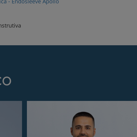
ca - Endosleeve Apollo
nstrutiva
co