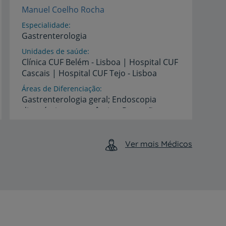
Manuel Coelho Rocha
Especialidade
Gastrenterologia
Unidades de saúde
Clínica
CUF
Belém
-
Lisboa
|
Hospital
CUF
Cascais
|
Hospital
CUF
Tejo
-
Lisboa
Áreas de Diferenciação
Gastrenterologia geral; Endoscopia
diagnóstica e terapêutica; Remoção
endoscópica de pólipos/lesões planas colorretais (polipectomia/mucosectomia); Terapêutica endoscópica da obesidade (gastroplastia restritiva endoscópica - sleeve endoscópico)
Idiomas
Ver mais Médicos
Espanhol,
Inglês,
Português