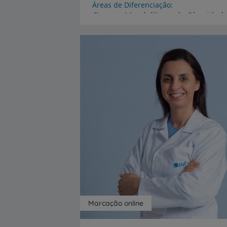
Áreas de Diferenciação
Cirurgia Metabólica e de Obesidade
Cirurgia do Refluxo Gastro-Esofágic
Idiomas
Alemão,
Espanhol,
Inglês,
Portuguê
Marcação online