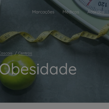
Marcações
Médicos
Acordos
Cascais
Centros
 Obesidade