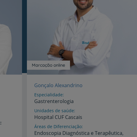
Prevenção e bem-esta
Grandes Áreas da Saú
Marcação online
Gonçalo Alexandrino
Serviços CUF
Especialidade
Gastrenterologia
Unidades de saúde
Hospital
CUF
Cascais
F
Áreas de Diferenciação
Plano +CUF
Endoscopia Diagnóstica e Terapêutica,