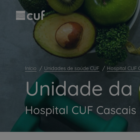
Observação:
Passar
este
para
site
o
inclui
conteúdo
um
principal
sistema
de
acessibilidade.
Pressione
Control-
F11
Início
Unidades de saúde CUF
Hospital CUF 
para
ajustar
Unidade da
o
site
para
pessoas
Hospital CUF Cascais
com
deficiências
visuais
que
usam