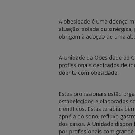
um
leitor
de
tela;
A obesidade é uma doença mul
Pressione
atuação isolada ou sinérgica,
Control-
obrigam à adoção de uma abor
F10
para
abrir
um
A Unidade da Obesidade da CU
menu
profissionais dedicados de t
de
doente com obesidade.
acessibilidade.
Estes profissionais estão orga
estabelecidos e elaborados s
científicos. Estas terapias p
apnéia do sono, refluxo gastr
dos casos. A Unidade disponib
por profissionais com grande