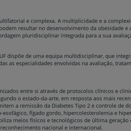
tifatorial e complexa. A multiplicidade e a complex
 podem resultar no desenvolvimento da obesidade e a
dagem pluridisciplinar integrada para a sua avaliaç
F dispõe de uma equipa multidisciplinar, que inte
odas as especialidades envolvidas na avaliação, tr
nizados entre si através de protocolos clínicos e cli
egundo o estado-da-arte, em resposta aos mais recen
ermitem a remissão da Diabetes Tipo 2 e controle de
o-esofágico, fígado gordo, hipercolesterolemia e hipe
iliza meios físicos e tecnológicos de última geração
 reconhecimento nacional e internacional.