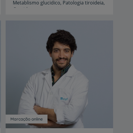
Metablismo
glucidico,
Patologia
tiroideia,
Gravidez
Idiomas
Inglês,
Português
Marcação online