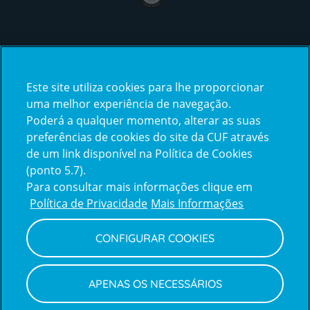
Certificações
Este site utiliza cookies para lhe proporcionar
certification2
certification3
uma melhor experiência de navegação.
Poderá a qualquer momento, alterar as suas
preferências de cookies do site da CUF através
de um link disponível na Política de Cookies
(ponto 5.7).
Reclamações e Elogios
Para consultar mais informações clique em
Reclamações
Política de Privacidade
Mais Informações
e
elogios
CONFIGURAR COOKIES
Política de Privacidade e Cookies
Terms
Configurar Cookies
Termos e Condições
APENAS OS NECESSÁRIOS
and
Declaração de Acessibilidade
Privacy
Canal de Denúncias
Informações legais
Policy