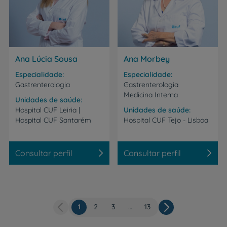
Ana Lúcia Sousa
Ana Morbey
Especialidade
Especialidade
Gastrenterologia
Gastrenterologia
Medicina Interna
Unidades de saúde
Hospital
CUF
Leiria
|
Unidades de saúde
Hospital
CUF
Santarém
Hospital
CUF
Tejo
-
Lisboa
Consultar perfil
Consultar perfil
Página
1
Página
2
Página
3
…
Última
13
Paginação
atual
página