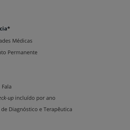
My CUF
Clientes e acompanhantes
cia*
CUF Academic Center
dades Médicas
Para profissionais
nto Permanente
Sobre nós
Contacte-nos
 Fala
eck-up
incluído por ano
de Diagnóstico e Terapêutica
PT
EN