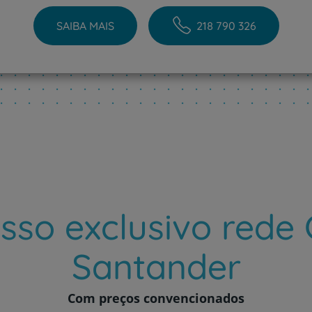
SAIBA MAIS
218 790 326
Prevenção e bem-esta
Grandes Áreas da Saú
Serviços CUF
sso exclusivo rede
Santander
Plano +CUF
Com preços convencionados