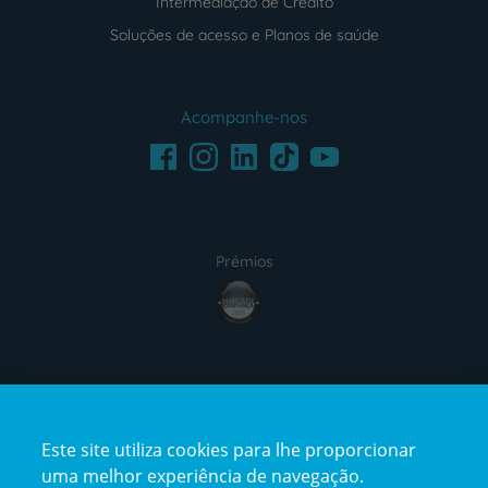
Intermediação de Crédito
Soluções de acesso e Planos de saúde
Acompanhe-nos
Facebook
LinkedIn
Youtube
Instagram
TikTok
Prémios
award4
Certificações
Este site utiliza cookies para lhe proporcionar
certification2
certification3
uma melhor experiência de navegação.