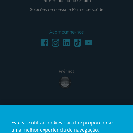
Intermediação de Crédito
Soluções de acesso e Planos de saúde
Acompanhe-nos
Facebook
LinkedIn
Youtube
Instagram
TikTok
Prémios
award4
Certificações
Este site utiliza cookies para lhe proporcionar
certification2
certification3
uma melhor experiência de navegação.