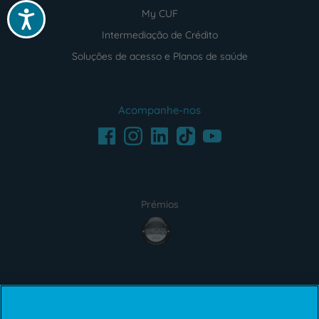
My CUF
Acessibilidade
Intermediação de Crédito
Soluções de acesso e Planos de saúde
Acompanhe-nos
Facebook
LinkedIn
Youtube
Instagram
TikTok
Prémios
award4
Certificações