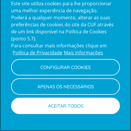
Este site utiliza cookies para lhe proporcionar
certification2
certification3
uma melhor experiência de navegação.
Poderá a qualquer momento, alterar as suas
preferências de cookies do site da CUF através
de um link disponível na Política de Cookies
(ponto 5.7).
Reclamações e Elogios
Para consultar mais informações clique em
Reclamações
Política de Privacidade
Mais Informações
e
elogios
CONFIGURAR COOKIES
Política de Privacidade e Cookies
Terms
Configurar Cookies
Termos e Condições
APENAS OS NECESSÁRIOS
and
Declaração de Acessibilidade
Privacy
Canal de Denúncias
Informações legais
Policy
© CUF 2026 Todos os direitos reservados
ACEITAR TODOS
Inscrições