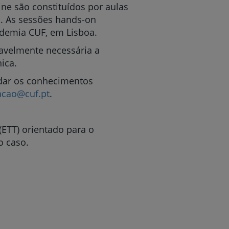
ne são constituídos por aulas
. As sessões hands-on
ademia CUF, em Lisboa.
r
avelmente necessária a
ica.
lidar os conhecimentos
de
acao@cuf.pt
.
ETT) orientado para o
o caso.