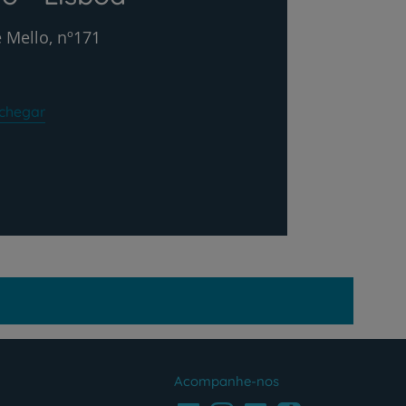
 Mello, nº171
chegar
Acompanhe-nos