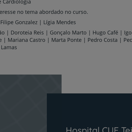
My CUF
de Cardiologia
nteresse no tema abordado no curso.
Clientes e acompanhantes
Filipe Gonzalez | Lígia Mendes
CUF Academic Center
o | Doroteia Reis | Gonçalo Marto | Hugo Café | Igor
 | Mariana Castro | Marta Ponte | Pedro Costa | Ped
s Lamas
Para profissionais
Sobre nós
Contacte-nos
PT
EN
Hospital CUF Tej