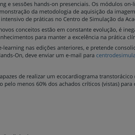
g e sessões hands-on presenciais. Os módulos on-li
demonstração da metodologia de aquisição da imagem
intensivo de práticas no Centro de Simulação da Ac
Prevenção e bem-esta
novos conceitos estão em constante evolução, é ineg
nhecimentos para manter a excelência na prática clín
e-learning nas edições anteriores, e pretende conso
Grandes Áreas da Saú
Hands-On, deve enviar um e-mail para
centrodesimul
apazes de realizar um ecocardiograma transtorácico (
Serviços CUF
 pelo menos 60% dos achados críticos (vistas) para 
Plano +CUF