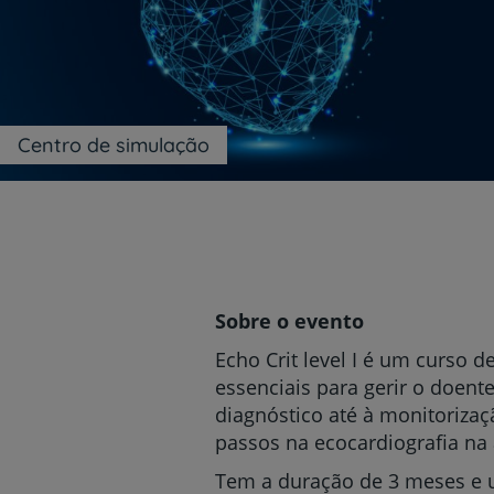
um
leitor
de
tela;
Pressione
Control-
F10
Centro de simulação
para
abrir
um
menu
de
acessibilidade.
Sobre o evento
Echo Crit level I é um curso 
essenciais para gerir o doent
diagnóstico até à monitoriza
passos na ecocardiografia na
Tem a duração de 3 meses e u