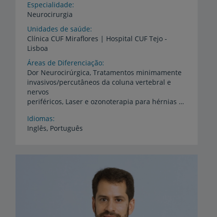
Especialidade
Neurocirurgia
Unidades de saúde
Clínica
CUF
Miraflores
|
Hospital
CUF
Tejo
-
Lisboa
Áreas de Diferenciação
Dor Neurocirúrgica, Tratamentos minimamente
invasivos/percutâneos da coluna vertebral e
nervos
periféricos, Laser e ozonoterapia para hérnias discais, Radiofrequência, Tratamento das articulações sacro-ilíacas, Malformações da coluna lombo-sagrada, Neuromodulação, Neuro-estimulação, Patologia degenerativa e traumática da coluna vertebral, Neurotrauma, Hidrocefalia, Tumores do sistema nervoso central
Idiomas
Inglês,
Português