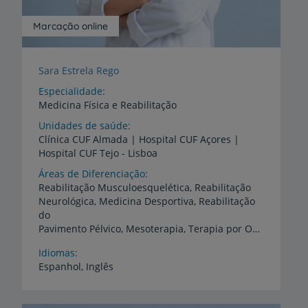
Marcação online
Sara Estrela Rego
Especialidade
Medicina Física e Reabilitação
Unidades de saúde
Clínica
CUF
Almada
|
Hospital
CUF
Açores
|
Hospital
CUF
Tejo
-
Lisboa
Áreas de Diferenciação
Reabilitação Musculoesquelética, Reabilitação
Neurológica, Medicina Desportiva, Reabilitação
do
Pavimento Pélvico, Mesoterapia, Terapia por Ondas de Choque
Idiomas
Espanhol,
Inglês