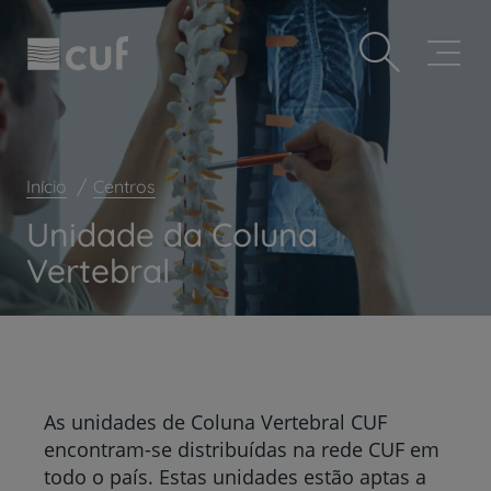
Observação:
Passar
Prevenção e bem-estar
este
para
site
o
Grandes Áreas da Saúde
inclui
conteúdo
um
principal
Serviços CUF
sistema
de
Plano +CUF
acessibilidade.
Início
Centros
My CUF
Unidade da Coluna
Clientes e acompanhantes
Vertebral
CUF Academic Center
Para profissionais
Sobre nós
Contacte-nos
As unidades de Coluna Vertebral CUF
encontram-se distribuídas na rede CUF em
todo o país. Estas unidades estão aptas a