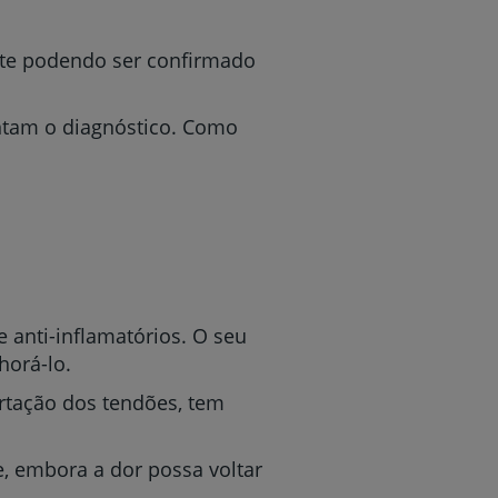
ente podendo ser confirmado
ntam o diagnóstico. Como
r
de
 anti-inflamatórios. O seu
horá-lo.
ertação dos tendões, tem
, embora a dor possa voltar