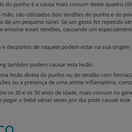
ido do punho é a causa mais comum deste quadro clín
 mão, são utilizados dois tendões do punho e do pol
o de um pequeno túnel. Se um gesto for repetido vári
que envolve esses tendões, causando um espessamento
 e desportos de raquete podem estar na sua origem 
ling também podem causar esta lesão.
uma lesão direta do punho ou do tendão com formação
es ou a presença de uma artrite inflamatória, como 
e os 30 e os 50 anos de idade, mais comum no géne
de pegar o bebé várias vezes por dia pode causar este
co