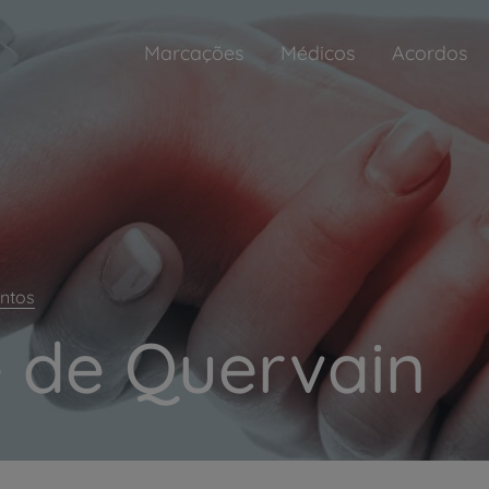
Marcações
Médicos
Acordos
ntos
e de Quervain