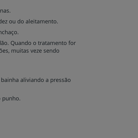
anas.
idez ou do aleitamento.
nchaço.
ndão. Quando o tratamento for
ções, muitas veze sendo
 bainha aliviando a pressão
o punho.