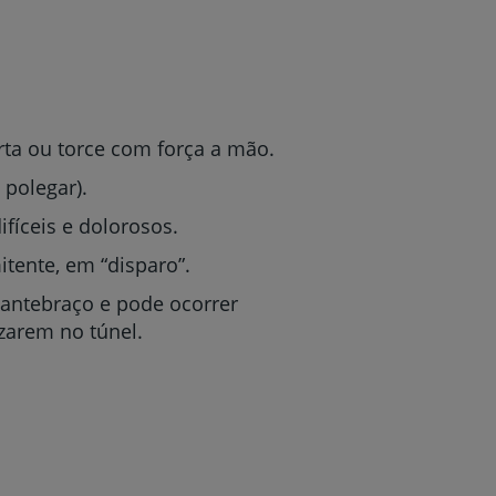
ta ou torce com força a mão.
polegar).
íceis e dolorosos.
tente, em “disparo”.
o antebraço e pode ocorrer
zarem no túnel.