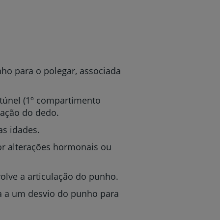
ho para o polegar, associada
túnel (1º compartimento
zação do dedo.
as idades.
r alterações hormonais ou
lve a articulação do punho.
a a um desvio do punho para