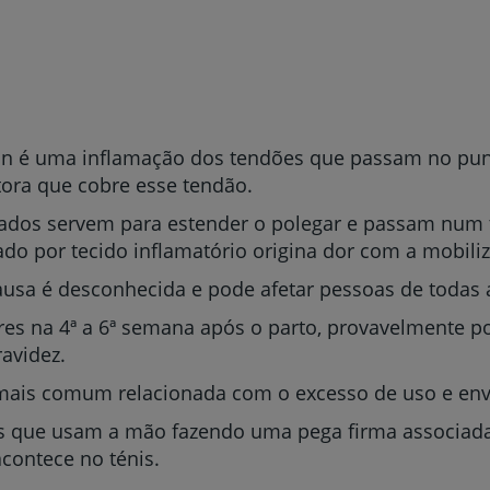
in é uma inflamação dos tendões que passam no pun
tora que cobre esse tendão.
mados servem para estender o polegar e passam num 
ado por tecido inflamatório origina dor com a mobili
ausa é desconhecida e pode afetar pessoas de todas 
s na 4ª a 6ª semana após o parto, provavelmente po
ravidez.
mais comum relacionada com o excesso de uso e envo
s que usam a mão fazendo uma pega firma associad
contece no ténis.