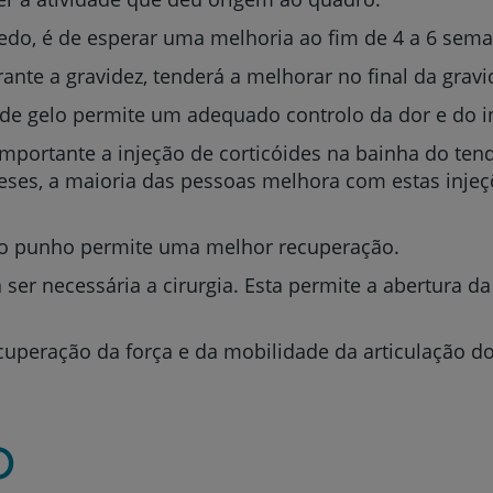
My CUF
cedo, é de esperar uma melhoria ao fim de 4 a 6 sem
rante a gravidez, tenderá a melhorar no final da grav
Clientes e acompanhantes
e de gelo permite um adequado controlo da dor e do i
CUF Academic Center
importante a injeção de corticóides na bainha do te
meses, a maioria das pessoas melhora com estas inje
Para profissionais
 do punho permite uma melhor recuperação.
Sobre nós
ser necessária a cirurgia. Esta permite a abertura da
Contacte-nos
 recuperação da força e da mobilidade da articulação d
o