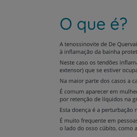
um
leitor
de
O que é?
tela;
Pressione
Control-
F10
para
A tenossinovite de De Querva
abrir
à inflamação da bainha prote
um
menu
Neste caso os tendões infla
de
extensor) que se estiver ocup
acessibilidade.
Na maior parte dos casos a c
É comum aparecer em mulhere
por retenção de líquidos na g
Esta doença é a perturbação 
É muito frequente em pessoa
o lado do osso cúbito, como a