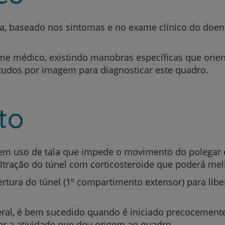
seja, baseado nos sintomas e no exame clínico do do
me médico, existindo manobras específicas que orie
Prevenção e bem-esta
studos por imagem para diagnosticar este quadro.
Grandes Áreas da Saú
to
Serviços CUF
 em uso de tala que impede o movimento do polegar e
ltração do túnel com corticosteroide que poderá mel
bertura do túnel (1º compartimento extensor) para lib
Plano +CUF
al, é bem sucedido quando é iniciado precocemente
er a atividade que deu origem ao quadro.