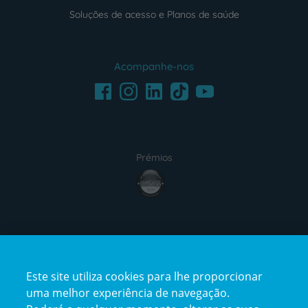
Soluções de acesso e Planos de saúde
Acompanhe-nos
Facebook
LinkedIn
Youtube
Instagram
TikTok
Prémios
award4
Certificações
Este site utiliza cookies para lhe proporcionar
certification2
certification3
uma melhor experiência de navegação.