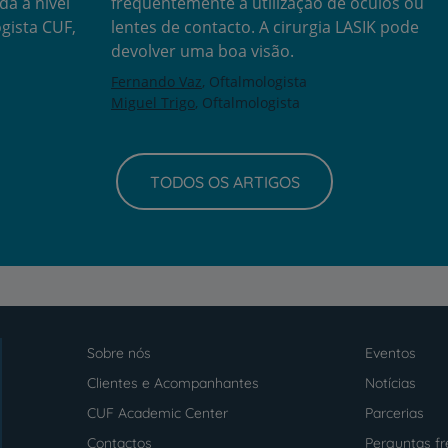
da a nível
frequentemente à utilização de óculos ou
gista CUF,
lentes de contacto. A cirurgia LASIK pode
devolver uma boa visão.
Fernando Vaz
Oftalmologista
Miguel Trigo
Oftalmologista
TODOS OS ARTIGOS
Sobre nós
Eventos
Menu
footer
Clientes e Acompanhantes
Notícias
CUF Academic Center
Parcerias
Contactos
Perguntas f