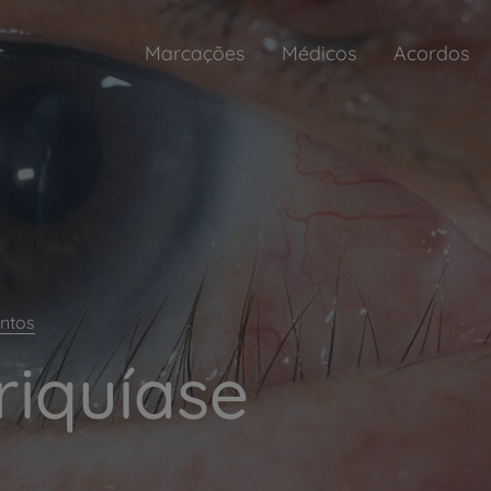
Marcações
Médicos
Acordos
ntos
riquíase