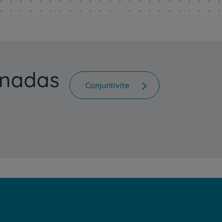
Clientes e acompanhantes
CUF Academic Center
Para profissionais
onadas
Conjuntivite
Sobre nós
Contacte-nos