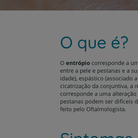
um
leitor
de
tela;
Pressione
Control-
O que é?
F10
para
abrir
um
menu
O
entrópio
corresponde a uma
de
entre a pele e pestanas e a s
acessibilidade.
idade), espástico (associado 
cicatrização da conjuntiva, a
corresponde a uma alteração
pestanas podem ser difíceis 
feito pelo Oftalmologista.