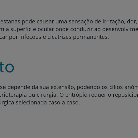
pestanas pode causar uma sensação de irritação, dor,
m a superfície ocular pode conduzir ao desenvolvime
ar por infeções e cicatrizes permanentes.
to
íase depende da sua extensão, podendo os cílios anó
, crioterapia ou cirurgia. O entrópio requer o repos
úrgica selecionada caso a caso.