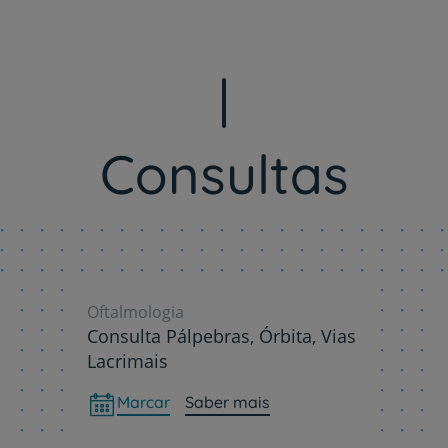
Prevenção e bem-esta
Consultas
Grandes Áreas da Saú
Serviços CUF
Oftalmologia
Consulta Pálpebras, Órbita, Vias
Lacrimais
Plano +CUF
Marcar
Saber mais
My CUF