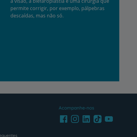
a visão, a blefaroplastia é uma cirurgia que
permite corrigir, por exemplo, pálpebras
descaídas, mas não só.
Acompanhe-nos
Facebook
LinkedIn
Youtube
Instagram
TikTok
requentes