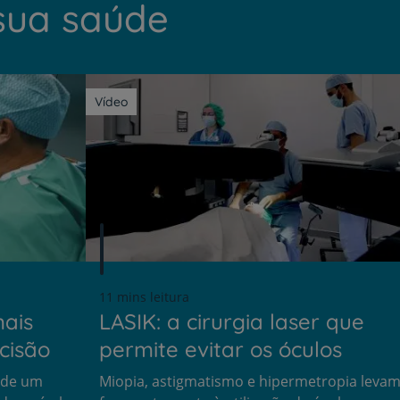
sua saúde
Vídeo
11 mins leitura
mais
LASIK: a cirurgia laser que
cisão
permite evitar os óculos
, de um
Miopia, astigmatismo e hipermetropia leva