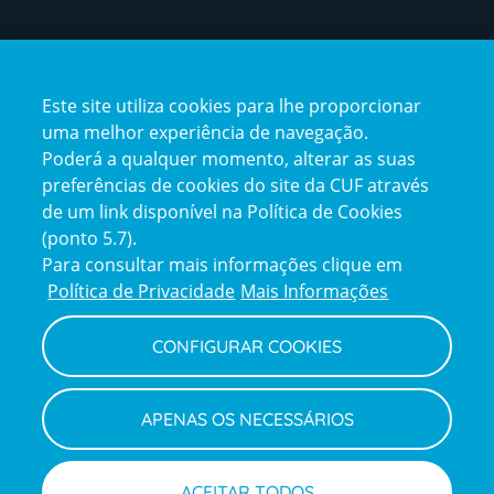
Certificações
Este site utiliza cookies para lhe proporcionar
certification2
certification3
uma melhor experiência de navegação.
Poderá a qualquer momento, alterar as suas
preferências de cookies do site da CUF através
de um link disponível na Política de Cookies
(ponto 5.7).
Reclamações e Elogios
Para consultar mais informações clique em
Reclamações
Política de Privacidade
Mais Informações
e
elogios
CONFIGURAR COOKIES
Política de Privacidade e Cookies
Terms
Configurar Cookies
Termos e Condições
APENAS OS NECESSÁRIOS
and
Declaração de Acessibilidade
Privacy
Canal de Denúncias
Informações legais
Policy
© CUF 2026 Todos os direitos reservados
ACEITAR TODOS