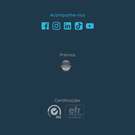
Acompanhe-nos
Facebook
LinkedIn
Youtube
Instagram
TikTok
Prémios
award4
Certificações
certification2
certification3