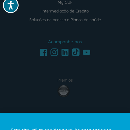
My CUF
Acessibilidade
Intermediação de Crédito
Soluções de acesso e Planos de saúde
Acompanhe-nos
Facebook
LinkedIn
Youtube
Instagram
TikTok
Prémios
award4
Certificações