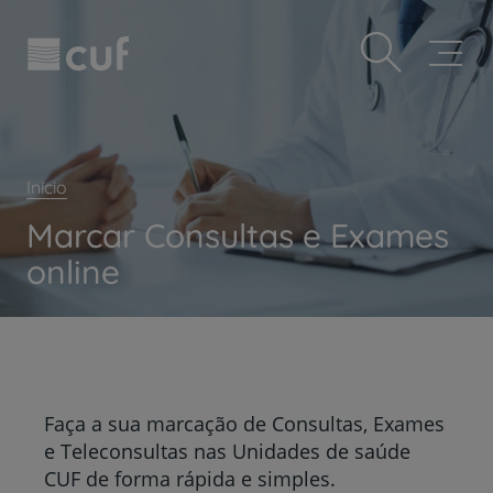
Observação:
Passar
Prevenção e bem-estar
este
para
site
o
Grandes Áreas da Saúde
inclui
conteúdo
um
principal
Serviços CUF
sistema
de
Plano +CUF
acessibilidade.
Início
My CUF
Marcar Consultas e Exames
Clientes e acompanhantes
online
CUF Academic Center
Para profissionais
Sobre nós
Contacte-nos
Faça a sua marcação de Consultas, Exames
PT
EN
e Teleconsultas nas Unidades de saúde
CUF de forma rápida e simples.