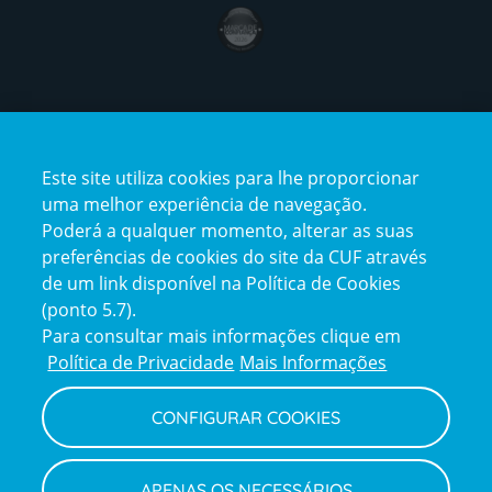
award4
Certificações
Este site utiliza cookies para lhe proporcionar
certification2
certification3
uma melhor experiência de navegação.
Poderá a qualquer momento, alterar as suas
preferências de cookies do site da CUF através
de um link disponível na Política de Cookies
(ponto 5.7).
Reclamações e Elogios
Para consultar mais informações clique em
Reclamações
Política de Privacidade
Mais Informações
e
elogios
CONFIGURAR COOKIES
Política de Privacidade e Cookies
Terms
Configurar Cookies
Termos e Condições
APENAS OS NECESSÁRIOS