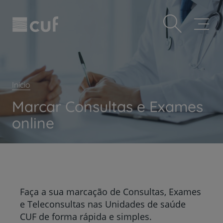
Observação:
Passar
Prevenção e bem-estar
este
para
site
o
Grandes Áreas da Saúde
inclui
conteúdo
um
principal
Serviços CUF
sistema
de
Plano +CUF
acessibilidade.
Início
My CUF
Marcar Consultas e Exames
Clientes e acompanhantes
online
CUF Academic Center
Para profissionais
Sobre nós
Contacte-nos
Faça a sua marcação de Consultas, Exames
PT
EN
e Teleconsultas nas Unidades de saúde
CUF de forma rápida e simples.