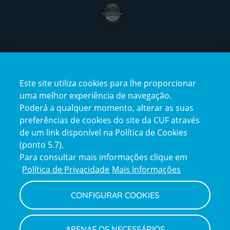
award4
Certificações
Este site utiliza cookies para lhe proporcionar
certification2
certification3
uma melhor experiência de navegação.
Poderá a qualquer momento, alterar as suas
preferências de cookies do site da CUF através
de um link disponível na Política de Cookies
(ponto 5.7).
Reclamações e Elogios
Para consultar mais informações clique em
Reclamações
Política de Privacidade
Mais Informações
e
elogios
CONFIGURAR COOKIES
Política de Privacidade e Cookies
Terms
Configurar Cookies
Termos e Condições
APENAS OS NECESSÁRIOS