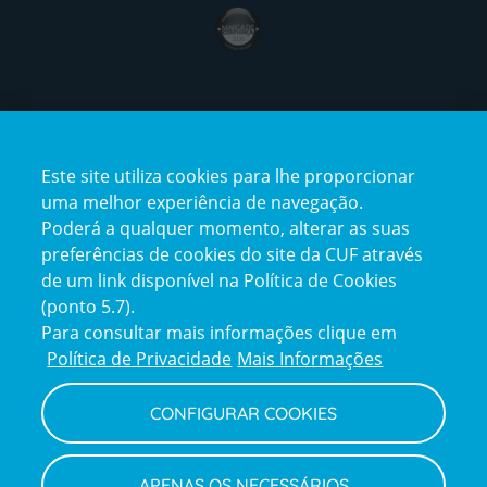
award4
Certificações
Este site utiliza cookies para lhe proporcionar
certification2
certification3
uma melhor experiência de navegação.
Poderá a qualquer momento, alterar as suas
preferências de cookies do site da CUF através
de um link disponível na Política de Cookies
(ponto 5.7).
Reclamações e Elogios
Para consultar mais informações clique em
Reclamações
Política de Privacidade
Mais Informações
e
elogios
CONFIGURAR COOKIES
Política de Privacidade e Cookies
Terms
Configurar Cookies
Termos e Condições
APENAS OS NECESSÁRIOS