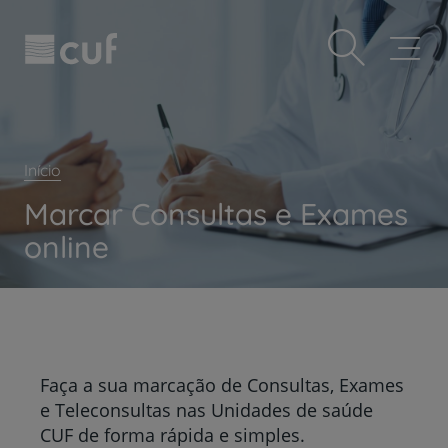
Observação:
Passar
Prevenção e bem-estar
este
para
site
o
Grandes Áreas da Saúde
inclui
conteúdo
um
principal
Serviços CUF
sistema
de
Plano +CUF
acessibilidade.
Início
My CUF
Marcar Consultas e Exames
Clientes e acompanhantes
online
CUF Academic Center
Para profissionais
Sobre nós
Contacte-nos
Faça a sua marcação de Consultas, Exames
PT
EN
e Teleconsultas nas Unidades de saúde
CUF de forma rápida e simples.