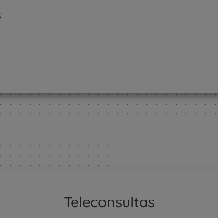
s
Plano +CUF
My CUF
Clientes e acompanhantes
CUF Academic Center
Para profissionais
Sobre nós
Contacte-nos
Teleconsultas