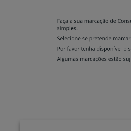
um
leitor
de
tela;
Faça a sua marcação de Consu
Pressione
simples.
Control-
F10
Selecione se pretende marcar
para
abrir
Por favor tenha disponível o 
um
Algumas marcações estão suje
menu
de
acessibilidade.