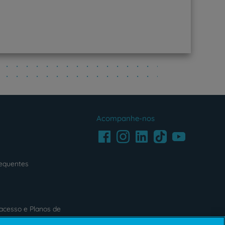
Acompanhe-nos
Facebook
LinkedIn
Youtube
Instagram
TikTok
requentes
acesso e Planos de