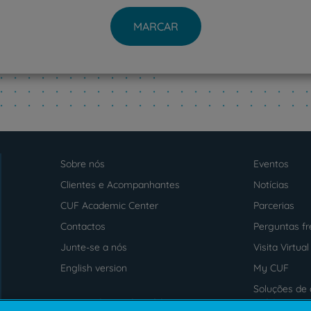
MARCAR
PT
EN
Sobre nós
Eventos
Menu
footer
Clientes e Acompanhantes
Notícias
CUF Academic Center
Parcerias
Contactos
Perguntas f
Junte-se a nós
Visita Virtual
English version
My CUF
Soluções de 
Intermediação de Crédito
saúde