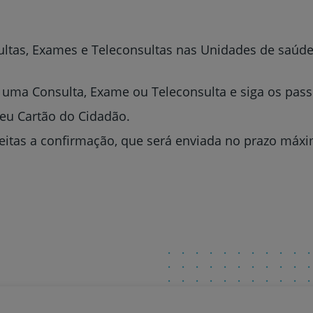
ltas, Exames e Teleconsultas nas Unidades de saúde
 uma Consulta, Exame ou Teleconsulta e siga os pass
seu Cartão do Cidadão.
itas a confirmação, que será enviada no prazo máxim
Prevenção e bem-esta
Grandes Áreas da Saú
Serviços CUF