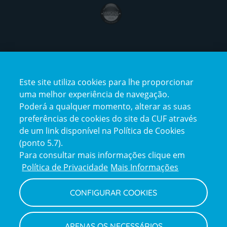
award4
Certificações
Este site utiliza cookies para lhe proporcionar
certification2
certification3
uma melhor experiência de navegação.
Poderá a qualquer momento, alterar as suas
preferências de cookies do site da CUF através
de um link disponível na Política de Cookies
(ponto 5.7).
Reclamações e Elogios
Para consultar mais informações clique em
Reclamações
Política de Privacidade
Mais Informações
e
elogios
CONFIGURAR COOKIES
Política de Privacidade e Cookies
Terms
Configurar Cookies
Termos e Condições
APENAS OS NECESSÁRIOS