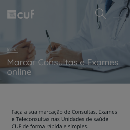
Observação:
Passar
Prevenção e bem-estar
este
para
site
o
Grandes Áreas da Saúde
inclui
conteúdo
um
principal
Serviços CUF
sistema
de
Plano +CUF
acessibilidade.
Início
My CUF
Marcar Consultas e Exames
Clientes e acompanhantes
online
CUF Academic Center
Para profissionais
Sobre nós
Contacte-nos
Faça a sua marcação de Consultas, Exames
PT
EN
e Teleconsultas nas Unidades de saúde
CUF de forma rápida e simples.