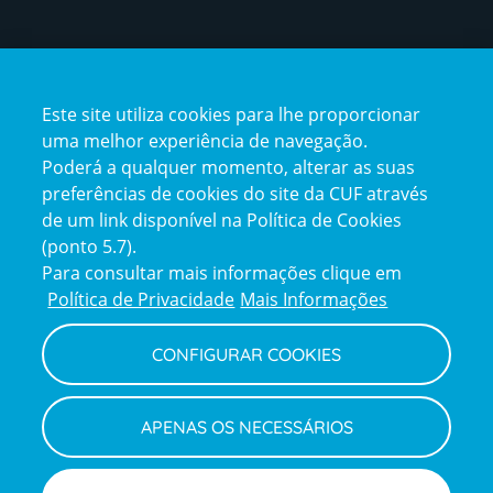
Certificações
Este site utiliza cookies para lhe proporcionar
certification2
certification3
uma melhor experiência de navegação.
Poderá a qualquer momento, alterar as suas
preferências de cookies do site da CUF através
de um link disponível na Política de Cookies
(ponto 5.7).
Reclamações e Elogios
Para consultar mais informações clique em
Reclamações
Política de Privacidade
Mais Informações
e
elogios
CONFIGURAR COOKIES
Política de Privacidade e Cookies
Terms
Configurar Cookies
Termos e Condições
APENAS OS NECESSÁRIOS
and
Declaração de Acessibilidade
Privacy
Canal de Denúncias
Informações legais
Policy
© CUF 2026 Todos os direitos reservados