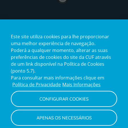
Certificações
Este site utiliza cookies para lhe proporcionar
certification2
certification3
uma melhor experiência de navegação.
Poderá a qualquer momento, alterar as suas
preferências de cookies do site da CUF através
de um link disponível na Política de Cookies
(ponto 5.7).
Reclamações e Elogios
Para consultar mais informações clique em
Reclamações
Política de Privacidade
Mais Informações
e
elogios
CONFIGURAR COOKIES
Política de Privacidade e Cookies
Terms
Configurar Cookies
Termos e Condições
APENAS OS NECESSÁRIOS
and
Declaração de Acessibilidade
Privacy
Canal de Denúncias
Informações legais
Policy