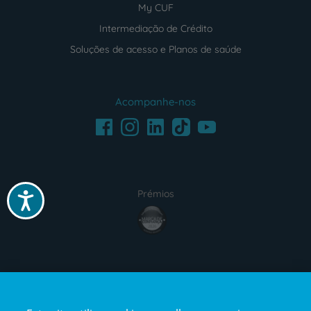
My CUF
Intermediação de Crédito
Soluções de acesso e Planos de saúde
Acompanhe-nos
Facebook
LinkedIn
Youtube
Instagram
TikTok
Prémios
Acessibilidade
award4
Certificações