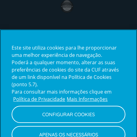
award4
Certificações
Este site utiliza cookies para lhe proporcionar
certification2
certification3
uma melhor experiência de navegação.
Poderá a qualquer momento, alterar as suas
preferências de cookies do site da CUF através
de um link disponível na Política de Cookies
(ponto 5.7).
Reclamações e Elogios
Para consultar mais informações clique em
Reclamações
Política de Privacidade
Mais Informações
e
elogios
CONFIGURAR COOKIES
Política de Privacidade e Cookies
Terms
Configurar Cookies
Termos e Condições
APENAS OS NECESSÁRIOS
and
Declaração de Acessibilidade