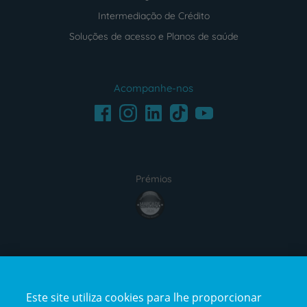
Intermediação de Crédito
Soluções de acesso e Planos de saúde
Acompanhe-nos
Facebook
LinkedIn
Youtube
Instagram
TikTok
Prémios
award4
Certificações
Este site utiliza cookies para lhe proporcionar
certification2
certification3